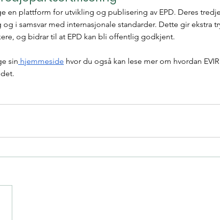
e en plattform for utvikling og publisering av EPD. Deres tredjep
ig og i samsvar med internasjonale standarder. Dette gir ekstra t
re, og bidrar til at EPD kan bli offentlig godkjent.
e sin
 hjemmeside
 hvor du også kan lese mer om hvordan EVIR 
idet.