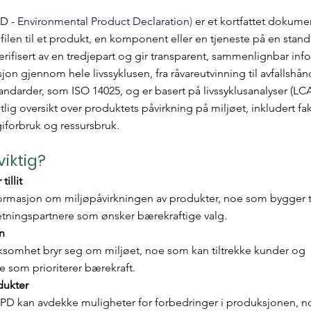
D - 
Environmental Product Declaration
) 
er et kortfattet dokum
len til et produkt, en komponent eller en tjeneste på en stand
erifisert av en tredjepart og gir transparent, sammenlignbar in
jon gjennom hele livssyklusen, fra råvareutvinning til avfallshån
tandarder, som ISO 14025, og er basert på livssyklusanalyser (LCA
tlig oversikt over produktets påvirkning på miljøet, inkludert fa
iforbruk og ressursbruk.
viktig?
illit
formasjon om miljøpåvirkningen av produkter, noe som bygger til
etningspartnere som ønsker bærekraftige valg.
n
irksomhet bryr seg om miljøet, noe som kan tiltrekke kunder og 
 som prioriterer bærekraft.
dukter
EPD kan avdekke muligheter for forbedringer i produksjonen, n