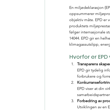
En miljødeklarasjon (EP
oppsummerer miljøprofi
objektiv måte. EPD er v
produktets miljøprestas
følger internasjonale s
14044. EPD gir en helhe
klimagassutslipp, energ
Hvorfor er EPD 
Transparens skaper t
EPD gir tydelig in
forbrukere og forr
Konkurransefortrin
EPD viser at din v
samarbeidspartnere
Forbedring av pro
Utviklingen av en 