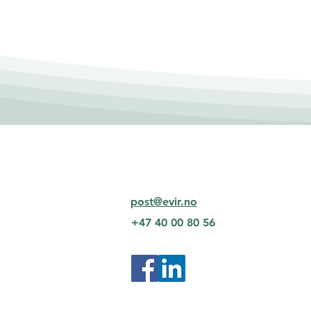
livssyklusanalyse og
klimagassregnskap: Hva er
viktigst for å måle
miljøpåvirkning?
post
@evir.no
+47 40 00 80 56