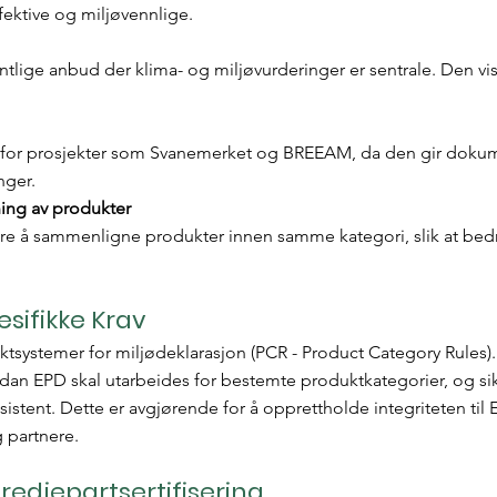
ektive og miljøvennlige.
entlige anbud der klima- og miljøvurderinger er sentrale. Den vise
for prosjekter som Svanemerket og BREEAM, da den gir dokum
nger.
ng av produkter
re å sammenligne produkter innen samme kategori, slik at bedri
sifikke Krav
tsystemer for miljødeklarasjon (PCR - Product Category Rules).
rdan EPD skal utarbeides for bestemte produktkategorier, og sik
stent. Dette er avgjørende for å opprettholde integriteten til
g partnere.
redjepartsertifisering