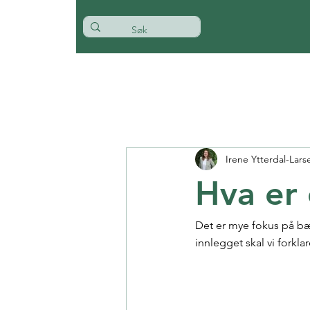
Irene Ytterdal-Lars
Hva er
Det er mye fokus på bæ
innlegget skal vi forkla