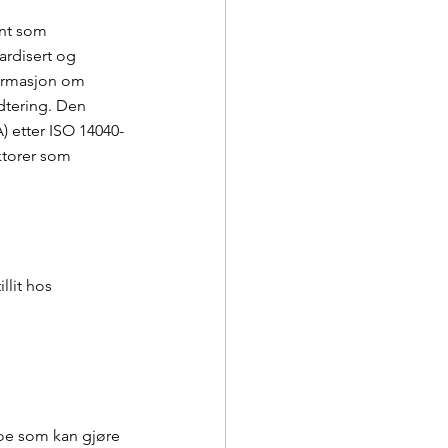
ent som 
ardisert og 
formasjon om 
dtering. Den 
) etter ISO 14040-
ktorer som 
lit hos 
oe som kan gjøre 