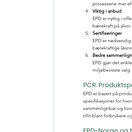
prosessene mer eff
Viktig i anbud
EPD er nyttig i off
bærekraft på alvor.
Sertifiseringer
EPD er nødvendig 
bærekraftige løsni
Bedre sammenligni
EPD gjør det enkle
miljøbevisste valg.
PCR: Produktspe
EPD er basert på produk
spesifikasjoner for hvo
sammenlignbar og konsi
tillit blant forbrukere o
EPD-Norge og t