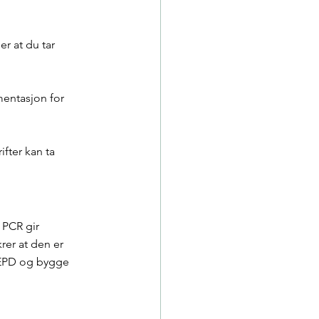
r at du tar 
entasjon for 
fter kan ta 
 PCR gir 
rer at den er 
 EPD og bygge 